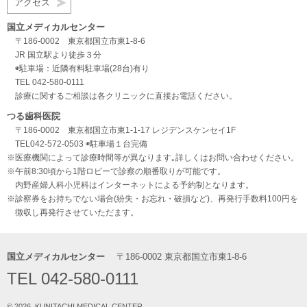
アクセス
国立メディカルセンター
〒186-0002 東京都国立市東1-8-6
JR 国立駅より徒歩３分
◉駐車場：近隣有料駐車場(28台)有り
TEL 042-580-0111
診療に関するご相談は各クリニックに直接お電話ください。
つる歯科医院
〒186-0002 東京都国立市東1-1-17 レジデンスケンセイ1F
TEL042-572-0503
◉駐車場１台完備
※医療機関によって診療時間等が異なります｡詳しくはお問い合わせください。
※午前8:30頃から1階ロビーで診察の順番取りが可能です。
内野産婦人科小児科はインターネットによる予約制となります。
※診察券をお持ちでない場合(紛失・お忘れ・破損など)、再発行手数料100円を
徴収し再発行させていただます。
国立メディカルセンター
〒186-0002 東京都国立市東1-8-6
TEL 042-580-0111
© 2026. KUNITACHI MEDICAL CENTER.